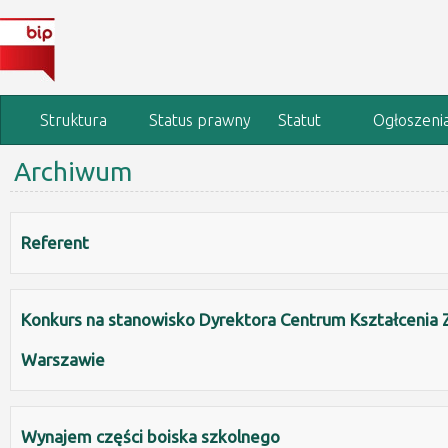
Struktura
Status prawny
Statut
Ogłoszeni
Archiwum
organizacyjna
Referent
Konkurs na stanowisko Dyrektora Centrum Kształceni
Warszawie
Wynajem części boiska szkolnego