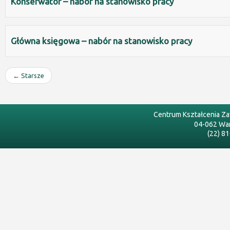
Konserwator – nabór na stanowisko pracy
Główna księgowa – nabór na stanowisko pracy
← Starsze
Centrum Kształcenia Z
04-062 War
(22) 8