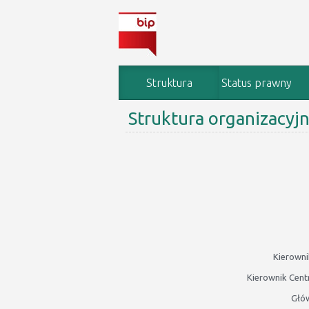
Struktura
Status prawny
Struktura organizacyj
organizacyjna
Kierowni
Kierownik Cent
Głó